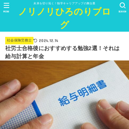
未来を切り拓く！独学キャリアアップの舞台裏
ノリノリひろのりブロ
MENU
SEARCH
グ
2024.12.14
社会保険労務士
社労士合格後におすすめする勉強2選！それは
給与計算と年金