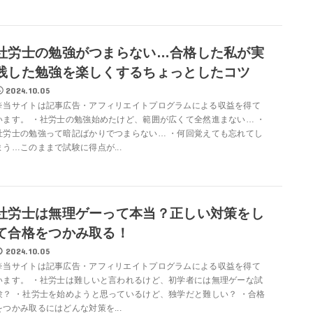
社労士の勉強がつまらない…合格した私が実
践した勉強を楽しくするちょっとしたコツ
2024.10.05
※当サイトは記事広告・アフィリエイトプログラムによる収益を得て
います。 ・社労士の勉強始めたけど、範囲が広くて全然進まない… ・
社労士の勉強って暗記ばかりでつまらない… ・何回覚えても忘れてし
まう…このままで試験に得点が...
社労士は無理ゲーって本当？正しい対策をし
て合格をつかみ取る！
2024.10.05
※当サイトは記事広告・アフィリエイトプログラムによる収益を得て
います。 ・社労士は難しいと言われるけど、初学者には無理ゲーな試
験？ ・社労士を始めようと思っているけど、独学だと難しい？ ・合格
をつかみ取るにはどんな対策を...