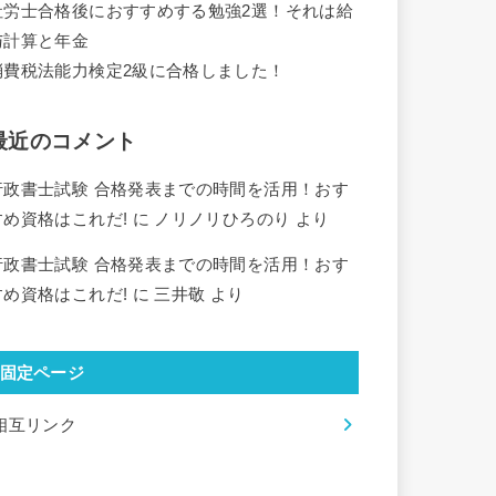
社労士合格後におすすめする勉強2選！それは給
与計算と年金
消費税法能力検定2級に合格しました！
最近のコメント
行政書士試験 合格発表までの時間を活用！おす
すめ資格はこれだ!
に
ノリノリひろのり
より
行政書士試験 合格発表までの時間を活用！おす
すめ資格はこれだ!
に
三井敬
より
固定ページ
相互リンク